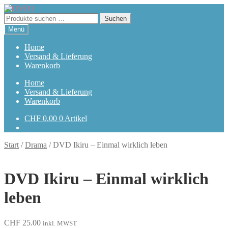
Zur
Zum
Navigation
Inhalt
Suchen
Suchen
springen
springen
nach:
Menü
Home
Versand & Lieferung
Warenkorb
Home
Versand & Lieferung
Warenkorb
CHF
0.00
0 Artikel
Start
/
Drama
/
DVD Ikiru – Einmal wirklich leben
DVD Ikiru – Einmal wirklich
leben
CHF
25.00
inkl. MWST