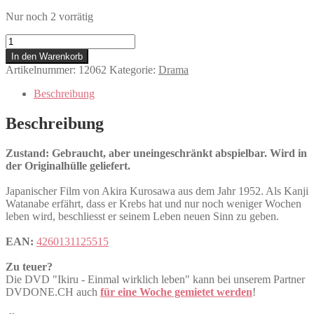
Nur noch 2 vorrätig
Ikiru
-
In den Warenkorb
Einmal
Artikelnummer:
12062
Kategorie:
Drama
wirklich
leben
Beschreibung
Menge
Beschreibung
Zustand: Gebraucht, aber uneingeschränkt abspielbar. Wird in
der Originalhülle geliefert.
Japanischer Film von Akira Kurosawa aus dem Jahr 1952. Als Kanji
Watanabe erfährt, dass er Krebs hat und nur noch weniger Wochen
leben wird, beschliesst er seinem Leben neuen Sinn zu geben.
EAN:
4260131125515
Zu teuer?
Die DVD "Ikiru - Einmal wirklich leben" kann bei unserem Partner
DVDONE.CH auch
für eine Woche gemietet werden
!