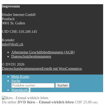
Impressum
Hinder Internet GmbH
Postfach
9001 St. Gallen
UID CHE-110.249.145
Kontakt:
info@dvd1.ch
Allgemeine Geschäftsbedingungen (AGB)
Datenschutzbestimmungen
© DVD1 2026
Datenschutzbestimmungen
Erstellt mit WooCommerce
.
Mein Konto
Suche
Suchen
Suchen
nach:
Warenkorb
0
Du siehst:
DVD Ikiru – Einmal wirklich leben
CHF
25.00
inkl.