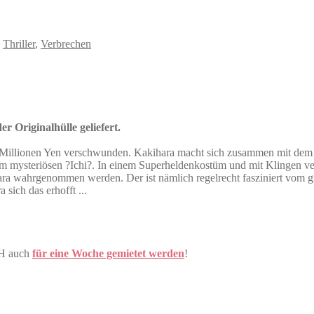
,
Thriller
,
Verbrechen
r Originalhülle geliefert.
0 Millionen Yen verschwunden. Kakihara macht sich zusammen mit dem
 dem mysteriösen ?Ichi?. In einem Superheldenkostüm und mit Klingen ve
a wahrgenommen werden. Der ist nämlich regelrecht fasziniert vom gr
sich das erhofft ...
CH auch
für eine Woche gemietet werden
!