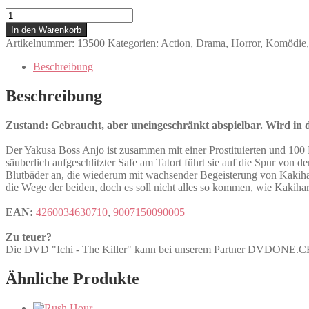
Ichi
-
In den Warenkorb
The
Artikelnummer:
13500
Kategorien:
Action
,
Drama
,
Horror
,
Komödie
Killer
Menge
Beschreibung
Beschreibung
Zustand: Gebraucht, aber uneingeschränkt abspielbar. Wird in de
Der Yakusa Boss Anjo ist zusammen mit einer Prostituierten und 10
säuberlich aufgeschlitzter Safe am Tatort führt sie auf die Spur von
Blutbäder an, die wiederum mit wachsender Begeisterung von Kakihar
die Wege der beiden, doch es soll nicht alles so kommen, wie Kakihara 
EAN:
4260034630710
,
9007150090005
Zu teuer?
Die DVD "Ichi - The Killer" kann bei unserem Partner DVDONE.
Ähnliche Produkte