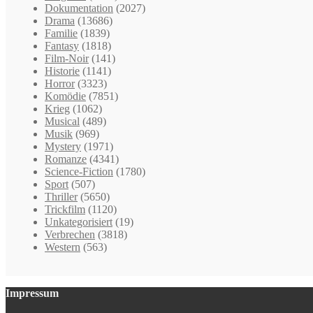
Dokumentation
(2027)
Drama
(13686)
Familie
(1839)
Fantasy
(1818)
Film-Noir
(141)
Historie
(1141)
Horror
(3323)
Komödie
(7851)
Krieg
(1062)
Musical
(489)
Musik
(969)
Mystery
(1971)
Romanze
(4341)
Science-Fiction
(1780)
Sport
(507)
Thriller
(5650)
Trickfilm
(1120)
Unkategorisiert
(19)
Verbrechen
(3818)
Western
(563)
Impressum