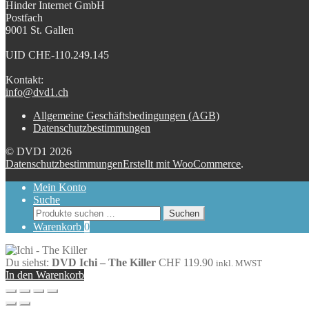
Hinder Internet GmbH
Postfach
9001 St. Gallen
UID CHE-110.249.145
Kontakt:
info@dvd1.ch
Allgemeine Geschäftsbedingungen (AGB)
Datenschutzbestimmungen
© DVD1 2026
Datenschutzbestimmungen
Erstellt mit WooCommerce
.
Mein Konto
Suche
Suchen
Suchen
nach:
Warenkorb
0
Du siehst:
DVD Ichi – The Killer
CHF
119.90
inkl. MWST
In den Warenkorb