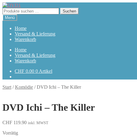
Zur
Zum
Navigation
Inhalt
Suchen
Suchen
springen
springen
nach:
Menü
Home
Versand & Lieferung
Warenkorb
Home
Versand & Lieferung
Warenkorb
CHF
0.00
0 Artikel
Start
/
Komödie
/
DVD Ichi – The Killer
DVD Ichi – The Killer
CHF
119.90
inkl. MWST
Vorrätig