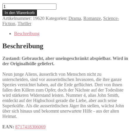
Ich
bin
In den Warenkorb
Nummer
Artikelnummer:
19620
Kategorien:
Drama
,
Romanze
,
Science-
Vier
Fiction
,
Thriller
Menge
Beschreibung
Beschreibung
Zustand: Gebraucht, aber uneingeschränkt abspielbar. Wird in
der Originalhülle geliefert.
Neun junge Aliens, äusserlich von Menschen nicht zu
unterscheiden, sind vor ausserirdischen Invasoren, die ihre ganze
Spezies vernichtet haben, auf die Erde geflüchtet. Drei von ihnen
fallen den Killern zum Opfer, doch der Nächste auf der Todesliste
wird stärkeren Widerstand leisten. Nummer 4, alias John Smith,
entdeckt auf der Highschool gerade die Liebe, aber auch seine
Superkräfte. Als die ausserirdischen Jäger ihn stellen, wächst John
über sich hinaus und bekommt unerwartete Hilfe - aus der alten
Heimat.
EAN:
8717418306069