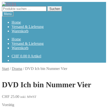
Zur
Zum
Navigation
Inhalt
Suchen
Suchen
springen
springen
nach:
Menü
Home
Versand & Lieferung
Warenkorb
Home
Versand & Lieferung
Warenkorb
CHF
0.00
0 Artikel
Start
/
Drama
/
DVD Ich bin Nummer Vier
DVD Ich bin Nummer Vier
CHF
25.00
inkl. MWST
Vorrätig