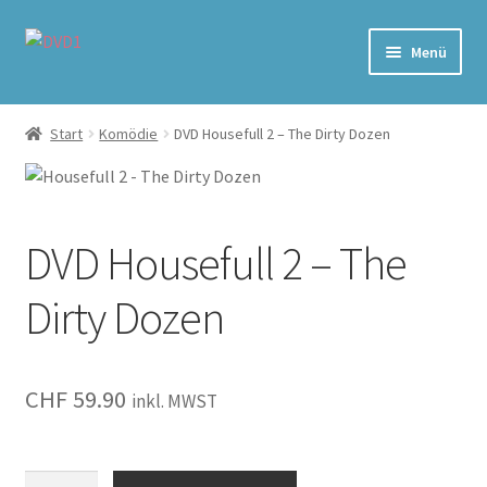
Zur
Zum
Menü
Navigation
Inhalt
springen
springen
Home
Start
Komödie
DVD Housefull 2 – The Dirty Dozen
Versand & Lieferung
Warenkorb
DVD Housefull 2 – The
Dirty Dozen
CHF
59.90
inkl. MWST
Housefull