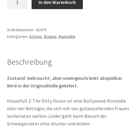
In den Warenkorb
2
-
The
Dirty
Artikelnummer:
42479
Kategorien:
Action
,
Drama
,
Komödie
Dozen
Menge
Beschreibung
Zustand: Gebraucht, aber uneingeschränkt abspielbar.
Wird in der Originalhülle geliefert.
Housefull 2: The Dirty Dozen ist eine Bollywood-Komödie
über vier Betrüger, die sich mit vier gutaussehenden Frauen
verheiraten wollen. Leider geht beim Besuch der
Schwiegerväter alles drunter und drüber.