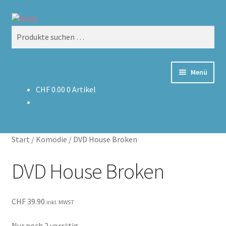
Zur
Zum
Suchen
Navigation
Inhalt
Suchen
springen
springen
nach:
Menü
CHF
0.00
0 Artikel
Home
Versand & Lieferung
Start
/
Komödie
/
DVD House Broken
Warenkorb
DVD House Broken
CHF
39.90
inkl. MWST
Nur noch 2 vorrätig