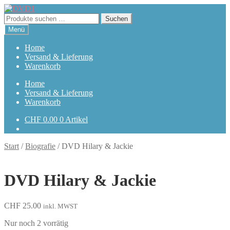
Zur
Zum
Navigation
Inhalt
Suchen
Suchen
springen
springen
nach:
Menü
Home
Versand & Lieferung
Warenkorb
Home
Versand & Lieferung
Warenkorb
CHF
0.00
0 Artikel
Start
/
Biografie
/
DVD Hilary & Jackie
DVD Hilary & Jackie
CHF
25.00
inkl. MWST
Nur noch 2 vorrätig