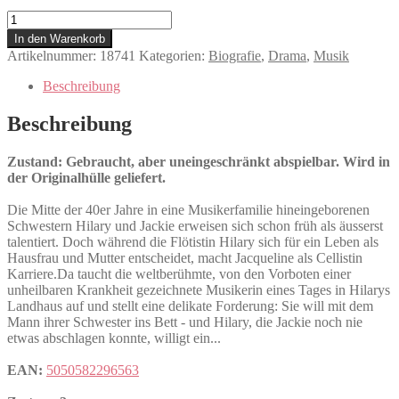
Hilary
&
In den Warenkorb
Jackie
Artikelnummer:
18741
Kategorien:
Biografie
,
Drama
,
Musik
Menge
Beschreibung
Beschreibung
Zustand: Gebraucht, aber uneingeschränkt abspielbar. Wird in
der Originalhülle geliefert.
Die Mitte der 40er Jahre in eine Musikerfamilie hineingeborenen
Schwestern Hilary und Jackie erweisen sich schon früh als äusserst
talentiert. Doch während die Flötistin Hilary sich für ein Leben als
Hausfrau und Mutter entscheidet, macht Jacqueline als Cellistin
Karriere.Da taucht die weltberühmte, von den Vorboten einer
unheilbaren Krankheit gezeichnete Musikerin eines Tages in Hilarys
Landhaus auf und stellt eine delikate Forderung: Sie will mit dem
Mann ihrer Schwester ins Bett - und Hilary, die Jackie noch nie
etwas abschlagen konnte, willigt ein...
EAN:
5050582296563