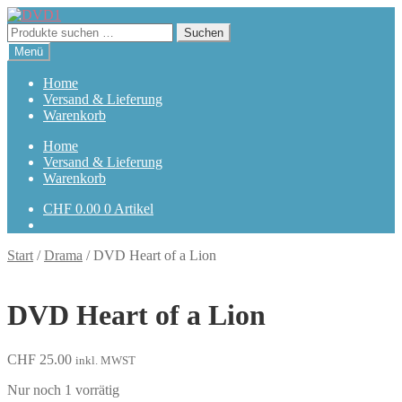
Zur
Zum
Navigation
Inhalt
Suchen
Suchen
springen
springen
nach:
Menü
Home
Versand & Lieferung
Warenkorb
Home
Versand & Lieferung
Warenkorb
CHF
0.00
0 Artikel
Start
/
Drama
/
DVD Heart of a Lion
DVD Heart of a Lion
CHF
25.00
inkl. MWST
Nur noch 1 vorrätig