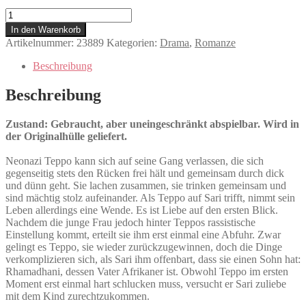
Heart
of
In den Warenkorb
a
Artikelnummer:
23889
Kategorien:
Drama
,
Romanze
Lion
Menge
Beschreibung
Beschreibung
Zustand: Gebraucht, aber uneingeschränkt abspielbar. Wird in
der Originalhülle geliefert.
Neonazi Teppo kann sich auf seine Gang verlassen, die sich
gegenseitig stets den Rücken frei hält und gemeinsam durch dick
und dünn geht. Sie lachen zusammen, sie trinken gemeinsam und
sind mächtig stolz aufeinander. Als Teppo auf Sari trifft, nimmt sein
Leben allerdings eine Wende. Es ist Liebe auf den ersten Blick.
Nachdem die junge Frau jedoch hinter Teppos rassistische
Einstellung kommt, erteilt sie ihm erst einmal eine Abfuhr. Zwar
gelingt es Teppo, sie wieder zurückzugewinnen, doch die Dinge
verkomplizieren sich, als Sari ihm offenbart, dass sie einen Sohn hat:
Rhamadhani, dessen Vater Afrikaner ist. Obwohl Teppo im ersten
Moment erst einmal hart schlucken muss, versucht er Sari zuliebe
mit dem Kind zurechtzukommen.