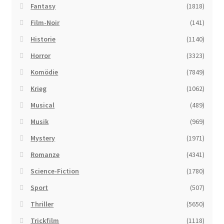
Fantasy
(1818)
Film-Noir
(141)
Historie
(1140)
Horror
(3323)
Komödie
(7849)
Krieg
(1062)
Musical
(489)
Musik
(969)
Mystery
(1971)
Romanze
(4341)
Science-Fiction
(1780)
Sport
(507)
Thriller
(5650)
Trickfilm
(1118)