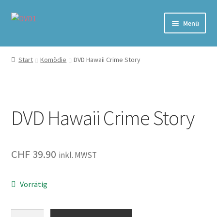
Zur
Zum
Menü
Navigation
Inhalt
springen
springen
Home
Start
Komödie
DVD Hawaii Crime Story
Versand & Lieferung
Warenkorb
DVD Hawaii Crime Story
CHF
39.90
inkl. MWST
Vorrätig
Hawaii