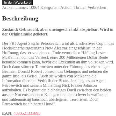
tot
In den Warenkorb
Menge
Artikelnummer:
10964
Kategorien:
Action
,
Thriller
,
Verbrechen
Beschreibung
Zustand: Gebraucht, aber uneingeschränkt abspielbar. Wird in
der Originalhülle geliefert.
Der FBI-Agent Sascha Petrosevitch wird als Undercover-Cop in das
Hochsicherheitsgefängnis New Alcatraz eingeschleust, in der
Hoffnung, dass er von dem zu Tode verurteilten Häftling Lester
McKenna noch das Versteck einer 200 Millionenen Dollar Beute
herausbekommen kann, bevor die Exekution an ihm vollzogen wird.
Doch dann stürmen Terroristen unter der Führung des ehemaligen
Beamten Donald Robert Johnson das Gefängnis und nehmen die
ganze Insel als Geisel. Auch sie wollen von McKenna die
Information über den Verbleib der Beute. Jetzt liegt es an Agent
Petrosevitch und seinem Mithäftling Nick Frazier Johnson
aufzuhalten. Es beginnt ein bleihaltiges Duell zwischen den beiden
aus der Not entstandenen Kollegen und den schwer bewaffneten
und zahlenmässig haushoch überlegenen Terroristen. Doch
Petrosevitch ist ein harter Hund?
EAN:
4030521333895