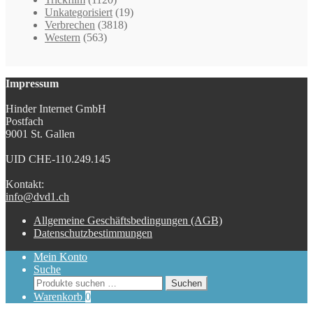
Unkategorisiert
(19)
Verbrechen
(3818)
Western
(563)
Impressum
Hinder Internet GmbH
Postfach
9001 St. Gallen
UID CHE-110.249.145
Kontakt:
info@dvd1.ch
Allgemeine Geschäftsbedingungen (AGB)
Datenschutzbestimmungen
Mein Konto
Suche
Suchen
Suchen
nach:
Warenkorb
0