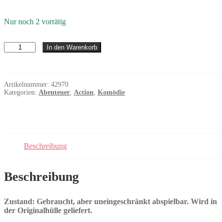
Nur noch 2 vorrätig
Guardians
In den Warenkorb
of
the
Galaxy
Vol.
Artikelnummer:
42970
3
Kategorien:
Abenteuer
,
Action
,
Komödie
Menge
Beschreibung
Beschreibung
Zustand: Gebraucht, aber uneingeschränkt abspielbar. Wird in
der Originalhülle geliefert.