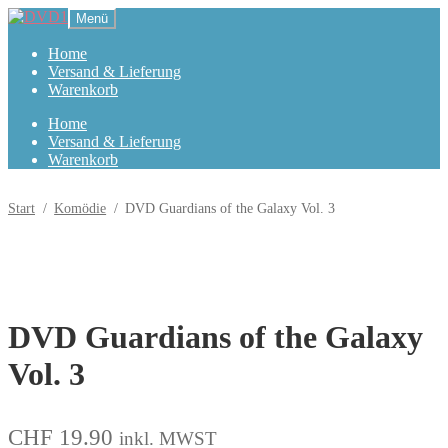
Zur
Zum
Menü
Navigation
Inhalt
springen
springen
Home
Versand & Lieferung
Warenkorb
Home
Versand & Lieferung
Warenkorb
Start
/
Komödie
/
DVD Guardians of the Galaxy Vol. 3
DVD Guardians of the Galaxy
Vol. 3
CHF
19.90
inkl. MWST