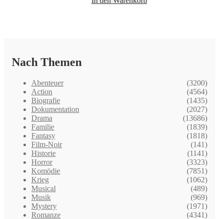
In den Warenkorb
Nach Themen
Abenteuer
(3200)
Action
(4564)
Biografie
(1435)
Dokumentation
(2027)
Drama
(13686)
Familie
(1839)
Fantasy
(1818)
Film-Noir
(141)
Historie
(1141)
Horror
(3323)
Komödie
(7851)
Krieg
(1062)
Musical
(489)
Musik
(969)
Mystery
(1971)
Romanze
(4341)