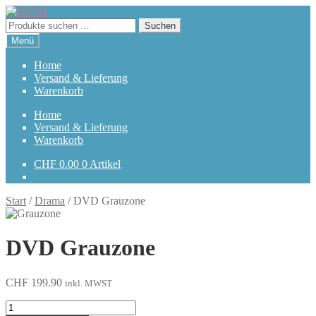
Zur
Zum
Navigation
Inhalt
Suchen
Suchen
springen
springen
nach:
Menü
Home
Versand & Lieferung
Warenkorb
Home
Versand & Lieferung
Warenkorb
CHF
0.00
0 Artikel
Start
/
Drama
/
DVD Grauzone
DVD Grauzone
CHF
199.90
inkl. MWST
Grauzone