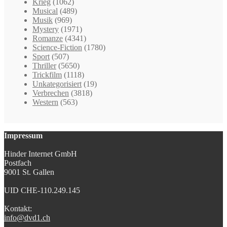
Krieg
(1062)
Musical
(489)
Musik
(969)
Mystery
(1971)
Romanze
(4341)
Science-Fiction
(1780)
Sport
(507)
Thriller
(5650)
Trickfilm
(1118)
Unkategorisiert
(19)
Verbrechen
(3818)
Western
(563)
Impressum
Hinder Internet GmbH
Postfach
9001 St. Gallen
UID CHE-110.249.145
Kontakt:
info@dvd1.ch