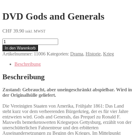
DVD Gods and Generals
CHF
39.90
inkl. MWST
Gods
and
In den Warenkorb
Generals
Artikelnummer:
11006
Kategorien:
Drama
,
Historie
,
Krieg
Menge
Beschreibung
Beschreibung
Zustand: Gebraucht, aber uneingeschränkt abspielbar. Wird in
der Originalhülle geliefert.
Die Vereinigten Staaten von Amerika, Frühjahr 1861: Das Land
steht kurz vor dem verheerenden Bürgerkrieg, der es für vier Jahre
entzweien wird. Gods and Generals, das Prequel zu Ronald F.
Maxwells bemerkenswerten Kriegsepos Gettysburg, erzählt von der
unerschütterlichen Fahnentreue und den erbitterten
Auseinandersetzungen zu Beginn des Krieges. Im Mittelpunkt