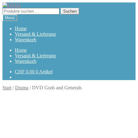
Zur
Zum
Navigation
Inhalt
Suchen
Suchen
springen
springen
nach:
Menü
Home
Versand & Lieferung
Warenkorb
Home
Versand & Lieferung
Warenkorb
CHF
0.00
0 Artikel
Start
/
Drama
/
DVD Gods and Generals