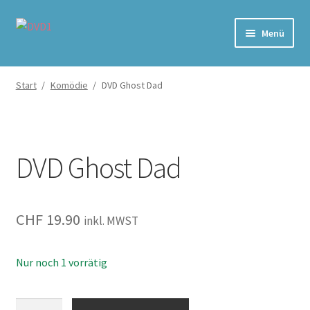
Zur
Zum
Menü
Navigation
Inhalt
springen
springen
Home
Start
/
Komödie
/
DVD Ghost Dad
Versand & Lieferung
Warenkorb
DVD Ghost Dad
CHF
19.90
inkl. MWST
Nur noch 1 vorrätig
Ghost