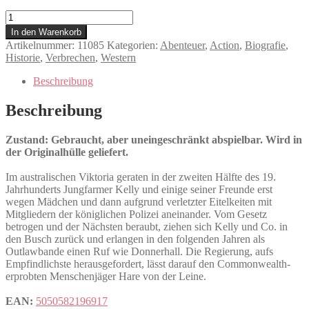
Gesetzlos
-
In den Warenkorb
Die
Artikelnummer:
11085
Kategorien:
Abenteuer
,
Action
,
Biografie
,
Geschichte
Historie
,
Verbrechen
,
Western
des
Ned
Beschreibung
Kelly
Menge
Beschreibung
Zustand: Gebraucht, aber uneingeschränkt abspielbar. Wird in
der Originalhülle geliefert.
Im australischen Viktoria geraten in der zweiten Hälfte des 19.
Jahrhunderts Jungfarmer Kelly und einige seiner Freunde erst
wegen Mädchen und dann aufgrund verletzter Eitelkeiten mit
Mitgliedern der königlichen Polizei aneinander. Vom Gesetz
betrogen und der Nächsten beraubt, ziehen sich Kelly und Co. in
den Busch zurück und erlangen in den folgenden Jahren als
Outlawbande einen Ruf wie Donnerhall. Die Regierung, aufs
Empfindlichste herausgefordert, lässt darauf den Commonwealth-
erprobten Menschenjäger Hare von der Leine.
EAN:
5050582196917