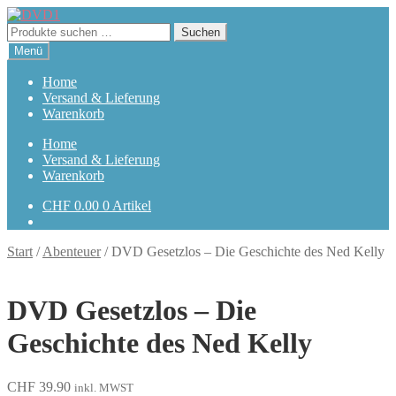
Zur
Zum
Navigation
Inhalt
Suchen
Suchen
springen
springen
nach:
Menü
Home
Versand & Lieferung
Warenkorb
Home
Versand & Lieferung
Warenkorb
CHF
0.00
0 Artikel
Start
/
Abenteuer
/
DVD Gesetzlos – Die Geschichte des Ned Kelly
DVD Gesetzlos – Die
Geschichte des Ned Kelly
CHF
39.90
inkl. MWST