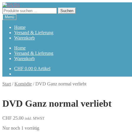
Zur
Zum
Navigation
Inhalt
Suchen
Suchen
springen
springen
nach:
Menü
Home
Versand & Lieferung
Warenkorb
Home
Versand & Lieferung
Warenkorb
CHF
0.00
0 Artikel
Start
/
Komödie
/
DVD Ganz normal verliebt
DVD Ganz normal verliebt
CHF
25.00
inkl. MWST
Nur noch 1 vorrätig