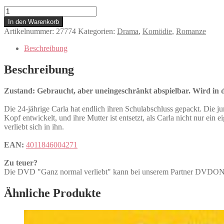
Ganz
normal
In den Warenkorb
verliebt
Artikelnummer:
27774
Kategorien:
Drama
,
Komödie
,
Romanze
Menge
Beschreibung
Beschreibung
Zustand: Gebraucht, aber uneingeschränkt abspielbar. Wird in de
Die 24-jährige Carla hat endlich ihren Schulabschluss gepackt. Die ju
Kopf entwickelt, und ihre Mutter ist entsetzt, als Carla nicht nur ei
verliebt sich in ihn.
EAN:
4011846004271
Zu teuer?
Die DVD "Ganz normal verliebt" kann bei unserem Partner DVD
Ähnliche Produkte