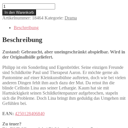
Ganz
nah
In den Warenkorb
bei
Artikelnummer:
18464
Kategorie:
Drama
Dir
Menge
Beschreibung
Beschreibung
Zustand: Gebraucht, aber uneingeschränkt abspielbar. Wird in
der Originalhülle geliefert.
Philipp ist ein Sonderling und Eigenbrötler. Seine einzigen Freunde
sind Schildkröte Paul und Therapeut Aaron. Er möchte gerne als
Pantomime auf einer Kleinkunstbühne auftreten, doch wie bei vielen
anderen Dingen fehlt ihm auch dazu der Mut. Da reisst ihn die
blinde Cellistin Lina aus seiner Lethargie. Kaum hat sie mit
Hartnäckigkeit seinen Schildkrötenpanzer aufgebrochen, stapeln
sich die Probleme. Doch Lina bringt ihm geduldig das Umgehen mit
Gefühlen bei.
EAN:
4250128406840
Zu teuer?