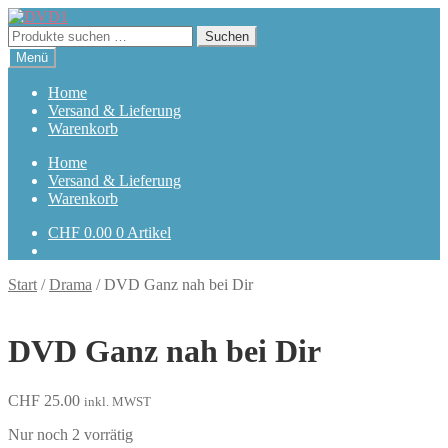
Zur
Zum
Navigation
Inhalt
Suchen
Suchen
springen
springen
nach:
Menü
Home
Versand & Lieferung
Warenkorb
Home
Versand & Lieferung
Warenkorb
CHF
0.00
0 Artikel
Start
/
Drama
/
DVD Ganz nah bei Dir
DVD Ganz nah bei Dir
CHF
25.00
inkl. MWST
Nur noch 2 vorrätig