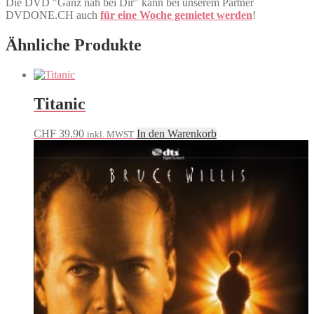
Die DVD "Ganz nah bei Dir" kann bei unserem Partner
DVDONE.CH auch
für eine Woche gemietet werden
!
Ähnliche Produkte
Titanic
CHF
39.90
In den Warenkorb
inkl. MWST