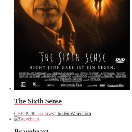
The Sixth Sense
CHF
39.90
In den Warenkorb
inkl. MWST
Braveheart