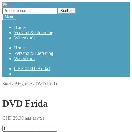
Zur
Zum
Navigation
Inhalt
Suchen
Suchen
springen
springen
nach:
Menü
Home
Versand & Lieferung
Warenkorb
Home
Versand & Lieferung
Warenkorb
CHF
0.00
0 Artikel
Start
/
Biografie
/
DVD Frida
DVD Frida
CHF
39.90
inkl. MWST
Frida