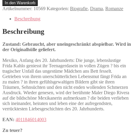
Menge
In den Warenkorb
Artikelnummer:
10569
Kategorien:
Biografie
,
Drama
,
Romanze
Beschreibung
Beschreibung
Zustand: Gebraucht, aber uneingeschränkt abspielbar. Wird in
der Originalhülle geliefert.
Mexiko, Anfang des 20. Jahrhunderts: Die junge, lebenslustige
Frida Kahlo geniesst ihr Teenagerdasein in vollen Zügen ? bis ein
tragischer Unfall das ungestüme Mädchen ans Bett fesselt.
Getrieben von ihrem unerschütterlichen Lebensmut fängt Frida an
zu malen ? in ihren gefühlsgewaltigen Bildern gibt sie ihren
Träumen, Sehnsüchten und den nicht enden wollenden Schmerzen
Ausdruck. Wieder genesen, wird der berühmte Maler Diego Rivera
auf die bildschöne Mexikanerin aufmerksam ? die beiden verlieben
sich ineinander, heiraten und leben eine der aufregendsten,
verrücktesten Liebesgeschichten des 20. Jahrhunderts.
EAN:
4011846014003
Zu teuer?