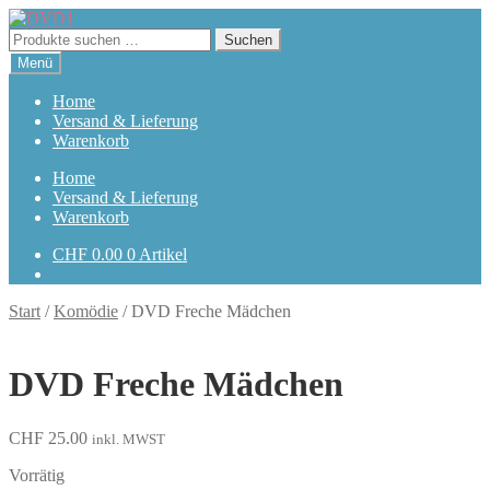
Zur
Zum
Navigation
Inhalt
Suchen
Suchen
springen
springen
nach:
Menü
Home
Versand & Lieferung
Warenkorb
Home
Versand & Lieferung
Warenkorb
CHF
0.00
0 Artikel
Start
/
Komödie
/
DVD Freche Mädchen
DVD Freche Mädchen
CHF
25.00
inkl. MWST
Vorrätig