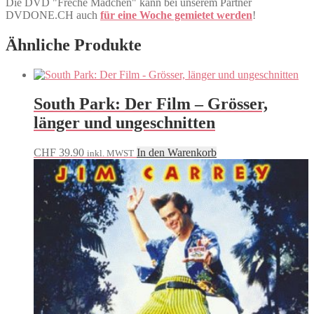
Die DVD "Freche Mädchen" kann bei unserem Partner
DVDONE.CH auch
für eine Woche gemietet werden
!
Ähnliche Produkte
South Park: Der Film – Grösser,
länger und ungeschnitten
CHF
39.90
In den Warenkorb
inkl. MWST