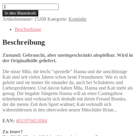
Freche
Mädchen
In den Warenkorb
Menge
Artikelnummer:
15208
Kategorie:
Komödie
Beschreibung
Beschreibung
Zustand: Gebraucht, aber uneingeschränkt abspielbar. Wird in
der Originalhülle geliefert.
Die süsse Mila, die leicht "spezielle" Hanna und die unschlüssige
Kati sind seit vielen Jahren schon beste Freundinnen. Wie es sich
gehört sind sie immer für einander da, auch bei Schulstress und
Liebesproblemen. Und davon haben Mila, Hanna und Kati mehr als
genug: Die begabte Sängerin Hanna will an einer Castingshow
teilnehmen und verkracht sich deshalb mit ihrem Freund Branko,
der die meiste Zeit dem Sport widmet; Kati verknallt sich
währenddessen in den obercoolen neuen Mitschüler Brian...
EAN:
4011976853084
Zu teuer?