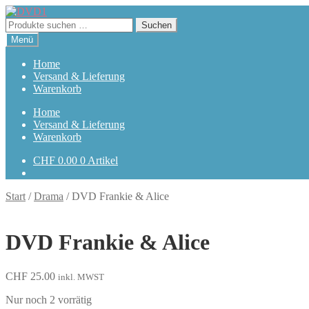
Zur
Zum
Navigation
Inhalt
Suchen
Suchen
springen
springen
nach:
Menü
Home
Versand & Lieferung
Warenkorb
Home
Versand & Lieferung
Warenkorb
CHF
0.00
0 Artikel
Start
/
Drama
/
DVD Frankie & Alice
DVD Frankie & Alice
CHF
25.00
inkl. MWST
Nur noch 2 vorrätig