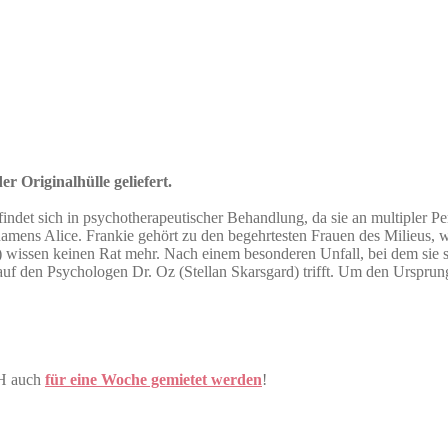
r Originalhülle geliefert.
indet sich in psychotherapeutischer Behandlung, da sie an multipler Per
namens Alice. Frankie gehört zu den begehrtesten Frauen des Milieus, 
issen keinen Rat mehr. Nach einem besonderen Unfall, bei dem sie sich 
f den Psychologen Dr. Oz (Stellan Skarsgard) trifft. Um den Ursprung 
CH auch
für eine Woche gemietet werden
!