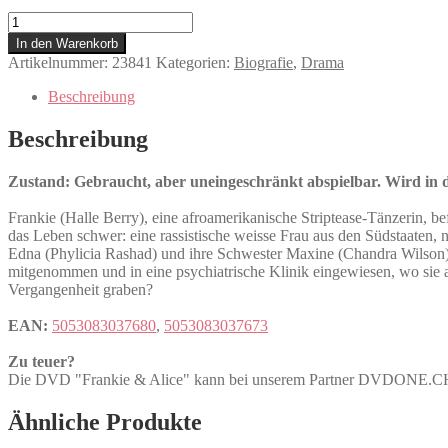
Frankie
&
In den Warenkorb
Alice
Artikelnummer:
23841
Kategorien:
Biografie
,
Drama
Menge
Beschreibung
Beschreibung
Zustand: Gebraucht, aber uneingeschränkt abspielbar. Wird in de
Frankie (Halle Berry), eine afroamerikanische Striptease-Tänzerin, bef
das Leben schwer: eine rassistische weisse Frau aus den Südstaaten, 
Edna (Phylicia Rashad) und ihre Schwester Maxine (Chandra Wilson) w
mitgenommen und in eine psychiatrische Klinik eingewiesen, wo sie au
Vergangenheit graben?
EAN:
5053083037680
,
5053083037673
Zu teuer?
Die DVD "Frankie & Alice" kann bei unserem Partner DVDONE.
Ähnliche Produkte