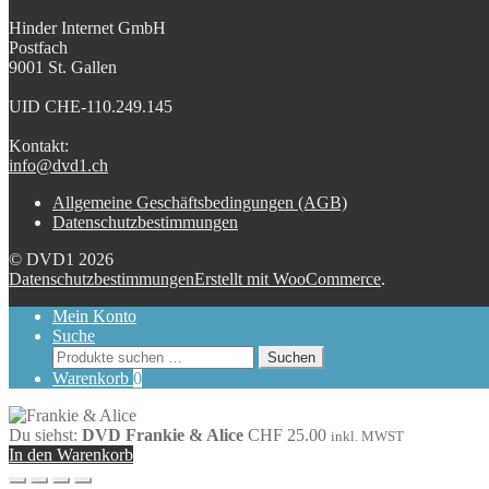
Hinder Internet GmbH
Postfach
9001 St. Gallen
UID CHE-110.249.145
Kontakt:
info@dvd1.ch
Allgemeine Geschäftsbedingungen (AGB)
Datenschutzbestimmungen
© DVD1 2026
Datenschutzbestimmungen
Erstellt mit WooCommerce
.
Mein Konto
Suche
Suchen
Suchen
nach:
Warenkorb
0
Du siehst:
DVD Frankie & Alice
CHF
25.00
inkl. MWST
In den Warenkorb