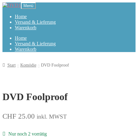
Zur
Zum
Menü
Navigation
Inhalt
springen
springen
Home
Versand & Lieferung
Warenkorb
Home
Versand & Lieferung
Warenkorb
Start
Komödie
DVD Foolproof
DVD Foolproof
CHF
25.00
inkl. MWST
Nur noch 2 vorrätig