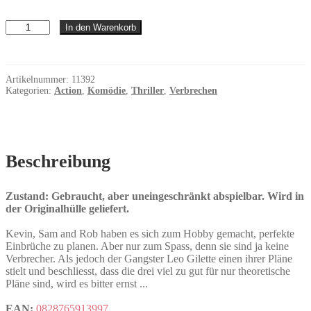
Foolproof
In den Warenkorb
Menge
Artikelnummer:
11392
Kategorien:
Action
,
Komödie
,
Thriller
,
Verbrechen
Beschreibung
Zustand: Gebraucht, aber uneingeschränkt abspielbar. Wird in
der Originalhülle geliefert.
Kevin, Sam and Rob haben es sich zum Hobby gemacht, perfekte
Einbrüche zu planen. Aber nur zum Spass, denn sie sind ja keine
Verbrecher. Als jedoch der Gangster Leo Gilette einen ihrer Pläne
stielt und beschliesst, dass die drei viel zu gut für nur theoretische
Pläne sind, wird es bitter ernst ...
EAN:
0828765913997