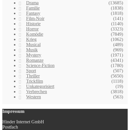
Drama
(13685)
Familie
(1838)
Fantasy
(1818)
Film-Noir
(141)
Historie
(1140)
Horror
(3323)
Komödie
(7849)
Krieg
(1062)
Musical
(489)
Musik
(969)
Mystery
(1971)
Romanze
(4341)
Science-Fiction
(1780)
Sport
(507)
Thriller
(5650)
Trickfilm
(1118)
Unkategorisiert
(19)
Verbrechen
(3818)
Western
(563)
Impressum
Hinder Internet GmbH
Postfach