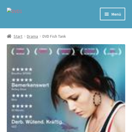
Zur
Zum
Menü
Navigation
Inhalt
springen
springen
Home
Start
Drama
DVD Fish Tank
Versand & Lieferung
Warenkorb