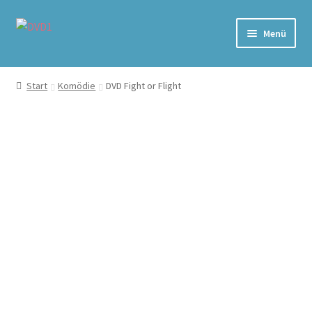
Zur
Zum
Menü
Navigation
Inhalt
springen
springen
Home
Start
Komödie
DVD Fight or Flight
Versand & Lieferung
Warenkorb