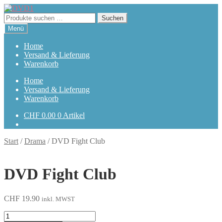
Zur
Zum
Navigation
Inhalt
Suchen
Suchen
springen
springen
nach:
Menü
Home
Versand & Lieferung
Warenkorb
Home
Versand & Lieferung
Warenkorb
CHF
0.00
0 Artikel
Start
/
Drama
/
DVD Fight Club
DVD Fight Club
CHF
19.90
inkl. MWST
Fight