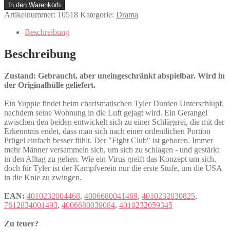
Club
In den Warenkorb
Menge
Artikelnummer:
10518
Kategorie:
Drama
Beschreibung
Beschreibung
Zustand: Gebraucht, aber uneingeschränkt abspielbar. Wird in
der Originalhülle geliefert.
Ein Yuppie findet beim charismatischen Tyler Durden Unterschlupf,
nachdem seine Wohnung in die Luft gejagt wird. Ein Gerangel
zwischen den beiden entwickelt sich zu einer Schlägerei, die mit der
Erkenntnis endet, dass man sich nach einer ordentlichen Portion
Prügel einfach besser fühlt. Der "Fight Club" ist geboren. Immer
mehr Männer versammeln sich, um sich zu schlagen - und gestärkt
in den Alltag zu gehen. Wie ein Virus greift das Konzept um sich,
doch für Tyler ist der Kampfverein nur die erste Stufe, um die USA
in die Knie zu zwingen.
EAN:
4010232004468
,
4006680041469
,
4010232030825
,
7612834001493
,
4006680039084
,
4010232059345
Zu teuer?