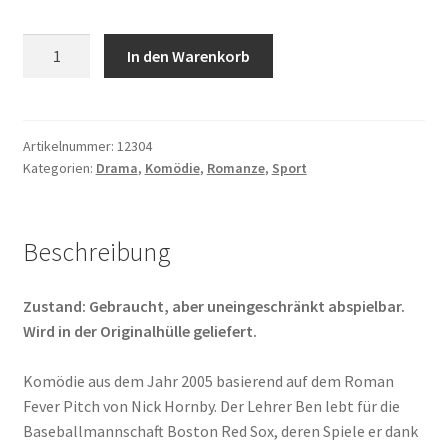
Fever
In den Warenkorb
Pitch
-
Ein
Mann
Artikelnummer:
12304
Kategorien:
Drama
,
Komödie
,
Romanze
,
Sport
für
eine
Saison
Menge
Beschreibung
Zustand: Gebraucht, aber uneingeschränkt abspielbar.
Wird in der Originalhülle geliefert.
Komödie aus dem Jahr 2005 basierend auf dem Roman
Fever Pitch von Nick Hornby. Der Lehrer Ben lebt für die
Baseballmannschaft Boston Red Sox, deren Spiele er dank