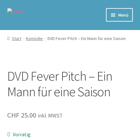
Zur
Zum
Menü
Navigation
Inhalt
springen
springen
Home
Start
Komödie
DVD Fever Pitch – Ein Mann für eine Saison
Versand & Lieferung
Warenkorb
DVD Fever Pitch – Ein
Mann für eine Saison
CHF
25.00
inkl. MWST
Vorrätig