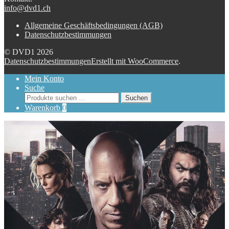
info@dvd1.ch
Allgemeine Geschäftsbedingungen (AGB)
Datenschutzbestimmungen
© DVD1 2026
Datenschutzbestimmungen
Erstellt mit WooCommerce
.
Mein Konto
Suche
Suchen
Suchen
nach:
Warenkorb
0