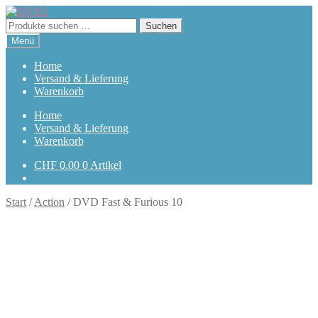
Zur
Zum
Navigation
Inhalt
Suchen
Suchen
springen
springen
nach:
Menü
Home
Versand & Lieferung
Warenkorb
Home
Versand & Lieferung
Warenkorb
CHF
0.00
0 Artikel
Start
/
Action
/
DVD Fast & Furious 10