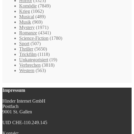
Horror
(3323)
Komödie
(7849)
Krieg
(1062)
Musical
(489)
Musik
(969)
Mystery
(1971)
Romanze
(4341)
Science-Fiction
(1780)
Sport
(507)
Thriller
(5650)
Trickfilm
(1118)
Unkategorisiert
(19)
Verbrechen
(3818)
Western
(563)
Impressum
Hinder Internet GmbH
Postfach
9001 St. Gallen
UID CHE-110.249.145
Kontakt: