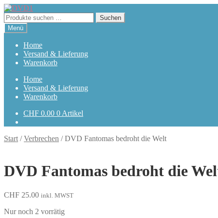
Zur
Zum
Navigation
Inhalt
Suchen
Suchen
springen
springen
nach:
Menü
Home
Versand & Lieferung
Warenkorb
Home
Versand & Lieferung
Warenkorb
CHF
0.00
0 Artikel
Start
/
Verbrechen
/
DVD Fantomas bedroht die Welt
DVD Fantomas bedroht die Wel
CHF
25.00
inkl. MWST
Nur noch 2 vorrätig