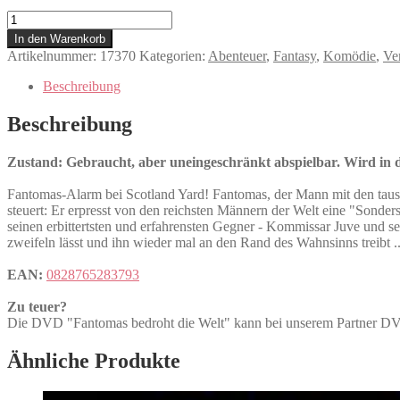
Fantomas
bedroht
In den Warenkorb
die
Artikelnummer:
17370
Kategorien:
Abenteuer
,
Fantasy
,
Komödie
,
Ve
Welt
Menge
Beschreibung
Beschreibung
Zustand: Gebraucht, aber uneingeschränkt abspielbar. Wird in de
Fantomas-Alarm bei Scotland Yard! Fantomas, der Mann mit den tause
steuert: Er erpresst von den reichsten Männern der Welt eine "Sonde
seinen erbittertsten und erfahrensten Gegner - Kommissar Juve und s
zweifeln lässt und ihn wieder mal an den Rand des Wahnsinns treibt 
EAN:
0828765283793
Zu teuer?
Die DVD "Fantomas bedroht die Welt" kann bei unserem Partne
Ähnliche Produkte