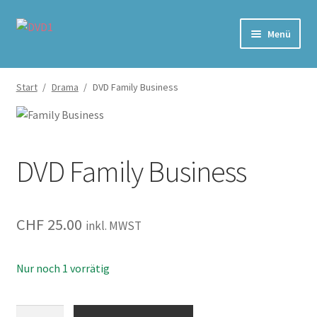
Zur
Zum
Menü
Navigation
Inhalt
springen
springen
Home
Start
/
Drama
/
DVD Family Business
Versand & Lieferung
Warenkorb
DVD Family Business
CHF
25.00
inkl. MWST
Nur noch 1 vorrätig
Family