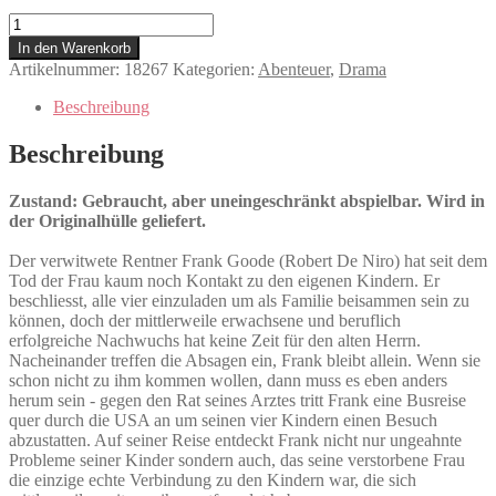
Everybody's
Fine
In den Warenkorb
Menge
Artikelnummer:
18267
Kategorien:
Abenteuer
,
Drama
Beschreibung
Beschreibung
Zustand: Gebraucht, aber uneingeschränkt abspielbar. Wird in
der Originalhülle geliefert.
Der verwitwete Rentner Frank Goode (Robert De Niro) hat seit dem
Tod der Frau kaum noch Kontakt zu den eigenen Kindern. Er
beschliesst, alle vier einzuladen um als Familie beisammen sein zu
können, doch der mittlerweile erwachsene und beruflich
erfolgreiche Nachwuchs hat keine Zeit für den alten Herrn.
Nacheinander treffen die Absagen ein, Frank bleibt allein. Wenn sie
schon nicht zu ihm kommen wollen, dann muss es eben anders
herum sein - gegen den Rat seines Arztes tritt Frank eine Busreise
quer durch die USA an um seinen vier Kindern einen Besuch
abzustatten. Auf seiner Reise entdeckt Frank nicht nur ungeahnte
Probleme seiner Kinder sondern auch, das seine verstorbene Frau
die einzige echte Verbindung zu den Kindern war, die sich