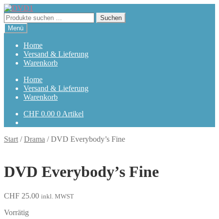
Zur
Zum
Navigation
Inhalt
Suchen
Suchen
springen
springen
nach:
Menü
Home
Versand & Lieferung
Warenkorb
Home
Versand & Lieferung
Warenkorb
CHF
0.00
0 Artikel
Start
/
Drama
/
DVD Everybody’s Fine
DVD Everybody’s Fine
CHF
25.00
inkl. MWST
Vorrätig