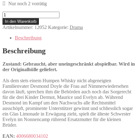
Nur noch 2 vorrätig
Evelyn
Menge
In den Warenkorb
Artikelnummer:
12052
Kategorie:
Drama
Beschreibung
Beschreibung
Zustand: Gebraucht, aber uneingeschränkt abspielbar. Wird in
der Originalhülle geliefert.
Als dem stets einem Humpen Whisky nicht abgeneigten
Familienvater Desmond Doyle die Frau auf Nimmerwiedersehen
davon läuft, sprechen ihm die Behörden auch noch das Sorgerecht
für die drei Kinder Dermot, Maurice und Evelyn ab. Während
Desmond im Kampf um den Nachwuchs alle Rechtsmittel
ausschöpft, prominente Unterstützer gewinnt und schliesslich sogar
ein Glas Limonade in Erwägung zieht, spielt die älteste Schwester
Evelyn im Nonnencamp rührend Ersatzmutter für die kleinen
Brüder.
EAN:
4006680034102