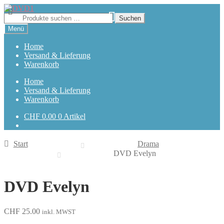
Zur
Zum
Navigation
Inhalt
Suchen
Suchen
springen
springen
nach:
Menü
Home
Versand & Lieferung
Warenkorb
Home
Versand & Lieferung
Warenkorb
CHF
0.00
0 Artikel
Start
Drama
DVD Evelyn
DVD Evelyn
CHF
25.00
inkl. MWST