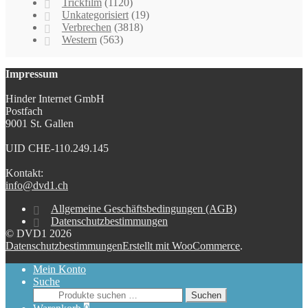
Trickfilm
(1120)
Unkategorisiert
(19)
Verbrechen
(3818)
Western
(563)
Impressum
Hinder Internet GmbH
Postfach
9001 St. Gallen
UID CHE-110.249.145
Kontakt:
info@dvd1.ch
Allgemeine Geschäftsbedingungen (AGB)
Datenschutzbestimmungen
© DVD1 2026
Datenschutzbestimmungen
Erstellt mit WooCommerce
.
Mein Konto
Suche
Suchen
Suchen
nach: