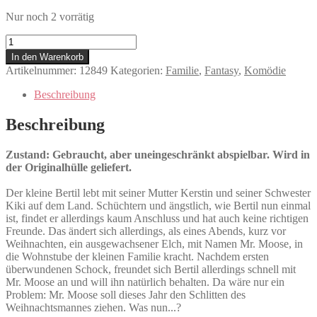
Nur noch 2 vorrätig
Es
ist
In den Warenkorb
ein
Artikelnummer:
12849
Kategorien:
Familie
,
Fantasy
,
Komödie
Elch
entsprungen
Beschreibung
Menge
Beschreibung
Zustand: Gebraucht, aber uneingeschränkt abspielbar. Wird in
der Originalhülle geliefert.
Der kleine Bertil lebt mit seiner Mutter Kerstin und seiner Schwester
Kiki auf dem Land. Schüchtern und ängstlich, wie Bertil nun einmal
ist, findet er allerdings kaum Anschluss und hat auch keine richtigen
Freunde. Das ändert sich allerdings, als eines Abends, kurz vor
Weihnachten, ein ausgewachsener Elch, mit Namen Mr. Moose, in
die Wohnstube der kleinen Familie kracht. Nachdem ersten
überwundenen Schock, freundet sich Bertil allerdings schnell mit
Mr. Moose an und will ihn natürlich behalten. Da wäre nur ein
Problem: Mr. Moose soll dieses Jahr den Schlitten des
Weihnachtsmannes ziehen. Was nun...?