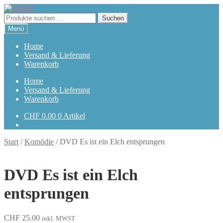
Zur
Zum
Navigation
Inhalt
Suchen
Suchen
springen
springen
nach:
Menü
Home
Versand & Lieferung
Warenkorb
Home
Versand & Lieferung
Warenkorb
CHF
0.00
0 Artikel
Start
/
Komödie
/
DVD Es ist ein Elch entsprungen
DVD Es ist ein Elch
entsprungen
CHF
25.00
inkl. MWST