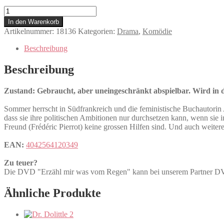
Erzähl
mir
In den Warenkorb
was
Artikelnummer:
18136
Kategorien:
Drama
,
Komödie
vom
Regen
Beschreibung
Menge
Beschreibung
Zustand: Gebraucht, aber uneingeschränkt abspielbar. Wird in de
Sommer herrscht in Südfrankreich und die feministische Buchautorin A
dass sie ihre politischen Ambitionen nur durchsetzen kann, wenn sie
Freund (Frédéric Pierrot) keine grossen Hilfen sind. Und auch weitere
EAN:
4042564120349
Zu teuer?
Die DVD "Erzähl mir was vom Regen" kann bei unserem Partne
Ähnliche Produkte