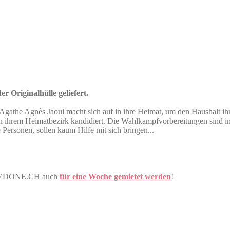
r Originalhülle geliefert.
gathe Agnès Jaoui macht sich auf in ihre Heimat, um den Haushalt ihrer 
 in ihrem Heimatbezirk kandidiert. Die Wahlkampfvorbereitungen sind i
 Personen, sollen kaum Hilfe mit sich bringen...
r DVDONE.CH auch
für eine Woche gemietet werden
!