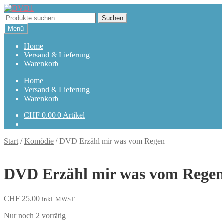
Zur
Zum
Navigation
Inhalt
Suchen
Suchen
springen
springen
nach:
Menü
Home
Versand & Lieferung
Warenkorb
Home
Versand & Lieferung
Warenkorb
CHF
0.00
0 Artikel
Start
/
Komödie
/
DVD Erzähl mir was vom Regen
DVD Erzähl mir was vom Rege
CHF
25.00
inkl. MWST
Nur noch 2 vorrätig