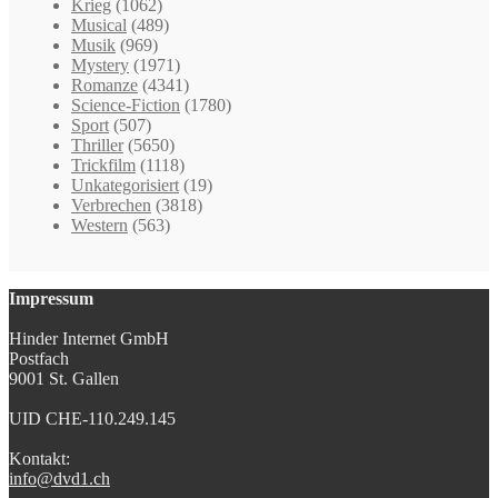
Krieg
(1062)
Musical
(489)
Musik
(969)
Mystery
(1971)
Romanze
(4341)
Science-Fiction
(1780)
Sport
(507)
Thriller
(5650)
Trickfilm
(1118)
Unkategorisiert
(19)
Verbrechen
(3818)
Western
(563)
Impressum
Hinder Internet GmbH
Postfach
9001 St. Gallen
UID CHE-110.249.145
Kontakt:
info@dvd1.ch