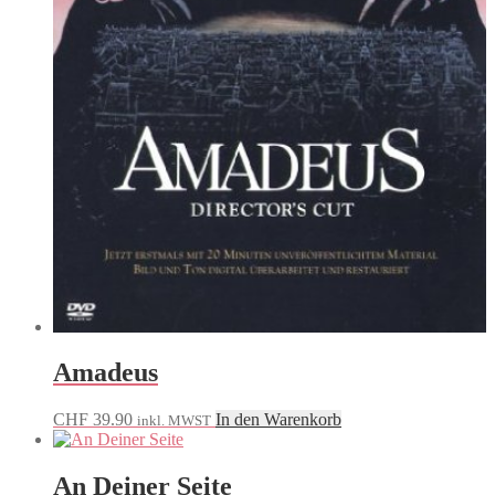
Amadeus
CHF
39.90
In den Warenkorb
inkl. MWST
An Deiner Seite