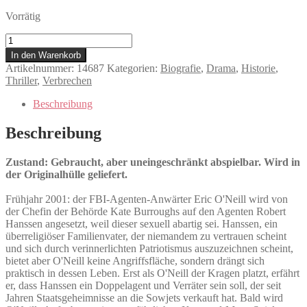
Vorrätig
Enttarnt
-
In den Warenkorb
Verrat
Artikelnummer:
14687
Kategorien:
Biografie
,
Drama
,
Historie
,
auf
Thriller
,
Verbrechen
höchster
Ebene
Beschreibung
Menge
Beschreibung
Zustand: Gebraucht, aber uneingeschränkt abspielbar. Wird in
der Originalhülle geliefert.
Frühjahr 2001: der FBI-Agenten-Anwärter Eric O'Neill wird von
der Chefin der Behörde Kate Burroughs auf den Agenten Robert
Hanssen angesetzt, weil dieser sexuell abartig sei. Hanssen, ein
überreligiöser Familienvater, der niemandem zu vertrauen scheint
und sich durch verinnerlichten Patriotismus auszuzeichnen scheint,
bietet aber O'Neill keine Angriffsfläche, sondern drängt sich
praktisch in dessen Leben. Erst als O'Neill der Kragen platzt, erfährt
er, dass Hanssen ein Doppelagent und Verräter sein soll, der seit
Jahren Staatsgeheimnisse an die Sowjets verkauft hat. Bald wird