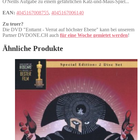
O'Neills Aufgabe zu einem gefährlichen Katz-und-Maus-Spiel...
EAN:
4045167008755
,
4045167006140
Zu teuer?
Die DVD "Enttarnt - Verrat auf höchster Ebene" kann bei unserem
Partner DVDONE.CH auch
für eine Woche gemietet werden
!
Ähnliche Produkte