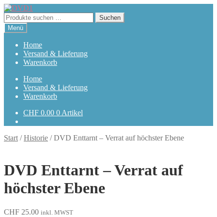
Zur
Zum
Navigation
Inhalt
Suchen
Suchen
springen
springen
nach:
Menü
Home
Versand & Lieferung
Warenkorb
Home
Versand & Lieferung
Warenkorb
CHF
0.00
0 Artikel
Start
/
Historie
/
DVD Enttarnt – Verrat auf höchster Ebene
DVD Enttarnt – Verrat auf
höchster Ebene
CHF
25.00
inkl. MWST