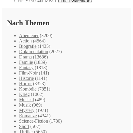
CHF
39.90
In den Warenkorb
inkl. MWST
Nach Themen
Abenteuer
(3200)
Action
(4564)
Biografie
(1435)
Dokumentation
(2027)
Drama
(13686)
Familie
(1839)
Fantasy
(1818)
Film-Noir
(141)
Historie
(1141)
Horror
(3323)
Komödie
(7851)
Krieg
(1062)
Musical
(489)
Musik
(969)
Mystery
(1971)
Romanze
(4341)
Science-Fiction
(1780)
Sport
(507)
Thriller
(5650)