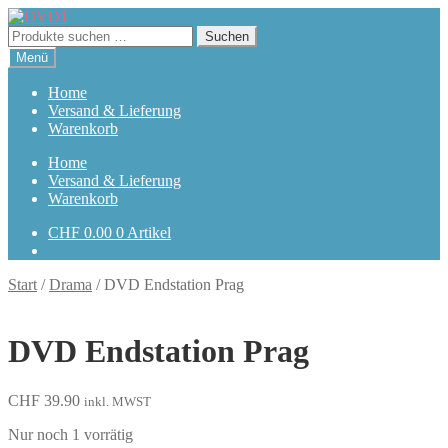
Zur
Zum
Navigation
Inhalt
Suchen
Suchen
springen
springen
nach:
Menü
Home
Versand & Lieferung
Warenkorb
Home
Versand & Lieferung
Warenkorb
CHF
0.00
0 Artikel
Start
/
Drama
/
DVD Endstation Prag
DVD Endstation Prag
CHF
39.90
inkl. MWST
Nur noch 1 vorrätig