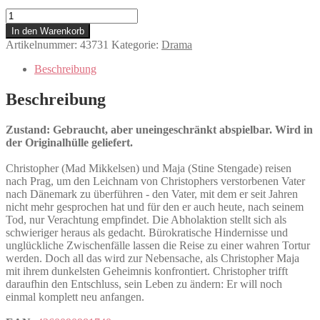
Endstation
Prag
In den Warenkorb
Menge
Artikelnummer:
43731
Kategorie:
Drama
Beschreibung
Beschreibung
Zustand: Gebraucht, aber uneingeschränkt abspielbar. Wird in
der Originalhülle geliefert.
Christopher (Mad Mikkelsen) und Maja (Stine Stengade) reisen
nach Prag, um den Leichnam von Christophers verstorbenen Vater
nach Dänemark zu überführen - den Vater, mit dem er seit Jahren
nicht mehr gesprochen hat und für den er auch heute, nach seinem
Tod, nur Verachtung empfindet. Die Abholaktion stellt sich als
schwieriger heraus als gedacht. Bürokratische Hindernisse und
unglückliche Zwischenfälle lassen die Reise zu einer wahren Tortur
werden. Doch all das wird zur Nebensache, als Christopher Maja
mit ihrem dunkelsten Geheimnis konfrontiert. Christopher trifft
daraufhin den Entschluss, sein Leben zu ändern: Er will noch
einmal komplett neu anfangen.