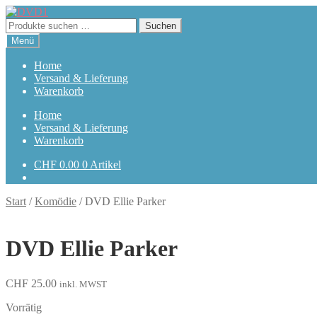
Zur
Zum
Navigation
Inhalt
Suchen
Suchen
springen
springen
nach:
Menü
Home
Versand & Lieferung
Warenkorb
Home
Versand & Lieferung
Warenkorb
CHF
0.00
0 Artikel
Start
/
Komödie
/
DVD Ellie Parker
DVD Ellie Parker
CHF
25.00
inkl. MWST
Vorrätig