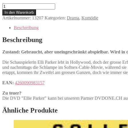
Ellie
Parker
In den Warenkorb
Menge
Artikelnummer:
13207
Kategorien:
Drama
,
Komödie
Beschreibung
Beschreibung
Zustand: Gebraucht, aber uneingeschränkt abspielbar. Wird in de
Die Schauspielerin Elli Parker lebt in Hollywood, doch der grosse Erf
und nachmittags die Schlampe im Softsex-Cable-Movie, während sie ne
ertappt, kommen ihr Zweifel am grossen Ganzen, doch wie immer sieg
EAN:
4260090983157
Zu teuer?
Die DVD "Ellie Parker" kann bei unserem Partner DVDONE.CH a
Ähnliche Produkte