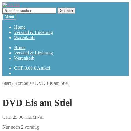
Zur
Zum
Navigation
Inhalt
Suchen
Suchen
springen
springen
nach:
Menü
Home
Versand & Lieferung
Warenkorb
Home
Versand & Lieferung
Warenkorb
CHF
0.00
0 Artikel
Start
/
Komödie
/
DVD Eis am Stiel
DVD Eis am Stiel
CHF
25.00
inkl. MWST
Nur noch 2 vorrätig