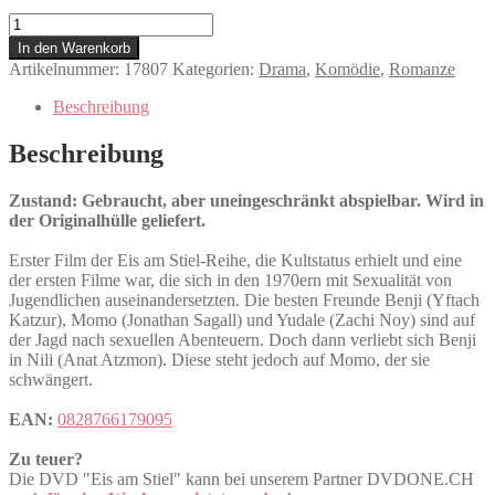
Eis
am
In den Warenkorb
Stiel
Artikelnummer:
17807
Kategorien:
Drama
,
Komödie
,
Romanze
Menge
Beschreibung
Beschreibung
Zustand: Gebraucht, aber uneingeschränkt abspielbar. Wird in
der Originalhülle geliefert.
Erster Film der Eis am Stiel-Reihe, die Kultstatus erhielt und eine
der ersten Filme war, die sich in den 1970ern mit Sexualität von
Jugendlichen auseinandersetzten. Die besten Freunde Benji (Yftach
Katzur), Momo (Jonathan Sagall) und Yudale (Zachi Noy) sind auf
der Jagd nach sexuellen Abenteuern. Doch dann verliebt sich Benji
in Nili (Anat Atzmon). Diese steht jedoch auf Momo, der sie
schwängert.
EAN:
0828766179095
Zu teuer?
Die DVD "Eis am Stiel" kann bei unserem Partner DVDONE.CH