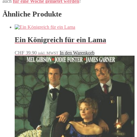
auch
für eine Woche gemietet werden
!
Ähnliche Produkte
Ein Königreich für ein Lama
CHF
39.90
In den Warenkorb
inkl. MWST