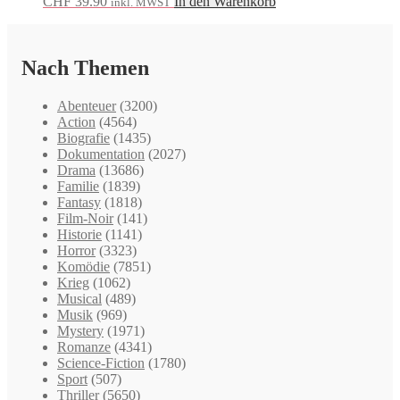
CHF
39.90
In den Warenkorb
inkl. MWST
Nach Themen
Abenteuer
(3200)
Action
(4564)
Biografie
(1435)
Dokumentation
(2027)
Drama
(13686)
Familie
(1839)
Fantasy
(1818)
Film-Noir
(141)
Historie
(1141)
Horror
(3323)
Komödie
(7851)
Krieg
(1062)
Musical
(489)
Musik
(969)
Mystery
(1971)
Romanze
(4341)
Science-Fiction
(1780)
Sport
(507)
Thriller
(5650)