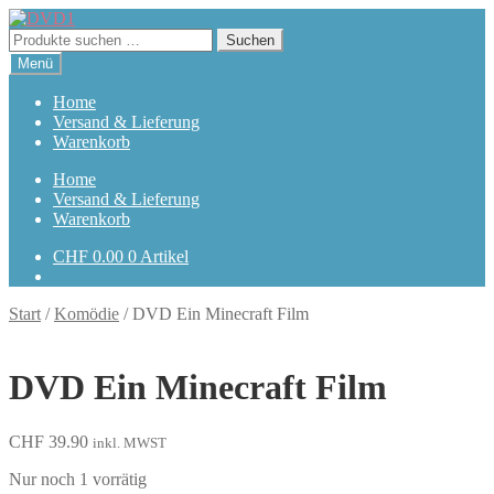
Zur
Zum
Navigation
Inhalt
Suchen
Suchen
springen
springen
nach:
Menü
Home
Versand & Lieferung
Warenkorb
Home
Versand & Lieferung
Warenkorb
CHF
0.00
0 Artikel
Start
/
Komödie
/
DVD Ein Minecraft Film
DVD Ein Minecraft Film
CHF
39.90
inkl. MWST
Nur noch 1 vorrätig