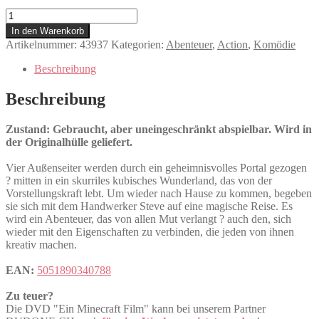
Ein
Minecraft
In den Warenkorb
Film
Artikelnummer:
43937
Kategorien:
Abenteuer
,
Action
,
Komödie
Menge
Beschreibung
Beschreibung
Zustand: Gebraucht, aber uneingeschränkt abspielbar. Wird in
der Originalhülle geliefert.
Vier Außenseiter werden durch ein geheimnisvolles Portal gezogen
? mitten in ein skurriles kubisches Wunderland, das von der
Vorstellungskraft lebt. Um wieder nach Hause zu kommen, begeben
sie sich mit dem Handwerker Steve auf eine magische Reise. Es
wird ein Abenteuer, das von allen Mut verlangt ? auch den, sich
wieder mit den Eigenschaften zu verbinden, die jeden von ihnen
kreativ machen.
EAN:
5051890340788
Zu teuer?
Die DVD "Ein Minecraft Film" kann bei unserem Partner