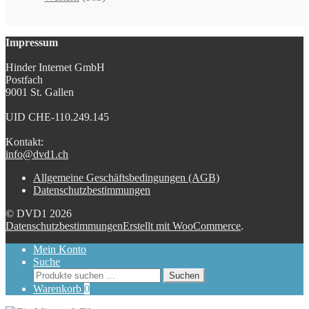
Impressum
Hinder Internet GmbH
Postfach
9001 St. Gallen
UID CHE-110.249.145
Kontakt:
info@dvd1.ch
Allgemeine Geschäftsbedingungen (AGB)
Datenschutzbestimmungen
© DVD1 2026
Datenschutzbestimmungen
Erstellt mit WooCommerce
.
Mein Konto
Suche
Suchen
Suchen
nach:
Warenkorb
0