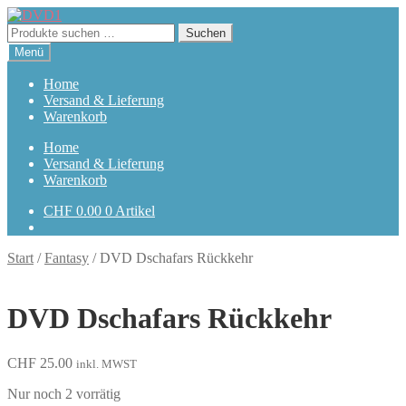
Zur
Zum
Navigation
Inhalt
Suchen
Suchen
springen
springen
nach:
Menü
Home
Versand & Lieferung
Warenkorb
Home
Versand & Lieferung
Warenkorb
CHF
0.00
0 Artikel
Start
/
Fantasy
/
DVD Dschafars Rückkehr
DVD Dschafars Rückkehr
CHF
25.00
inkl. MWST
Nur noch 2 vorrätig