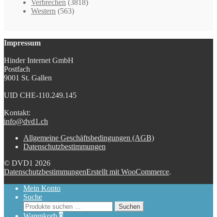
Verbrechen
(3818)
Western
(563)
Impressum
Hinder Internet GmbH
Postfach
9001 St. Gallen
UID CHE-110.249.145
Kontakt:
info@dvd1.ch
Allgemeine Geschäftsbedingungen (AGB)
Datenschutzbestimmungen
© DVD1 2026
Datenschutzbestimmungen
Erstellt mit WooCommerce
.
Mein Konto
Suche
Suchen
Suchen
nach:
Warenkorb
0