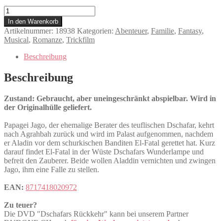
Dschafars
Rückkehr
In den Warenkorb
Menge
Artikelnummer:
18938
Kategorien:
Abenteuer
,
Familie
,
Fantasy
,
Musical
,
Romanze
,
Trickfilm
Beschreibung
Beschreibung
Zustand: Gebraucht, aber uneingeschränkt abspielbar. Wird in
der Originalhülle geliefert.
Papagei Jago, der ehemalige Berater des teuflischen Dschafar, kehrt
nach Agrahbah zurück und wird im Palast aufgenommen, nachdem
er Aladin vor dem schurkischen Banditen El-Fatal gerettet hat. Kurz
darauf findet El-Fatal in der Wüste Dschafars Wunderlampe und
befreit den Zauberer. Beide wollen Aladdin vernichten und zwingen
Jago, ihm eine Falle zu stellen.
EAN:
8717418020972
Zu teuer?
Die DVD "Dschafars Rückkehr" kann bei unserem Partner