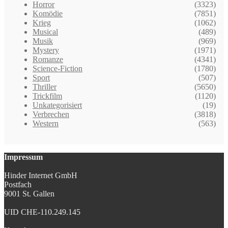
Horror
(3323)
Komödie
(7851)
Krieg
(1062)
Musical
(489)
Musik
(969)
Mystery
(1971)
Romanze
(4341)
Science-Fiction
(1780)
Sport
(507)
Thriller
(5650)
Trickfilm
(1120)
Unkategorisiert
(19)
Verbrechen
(3818)
Western
(563)
Impressum
Hinder Internet GmbH
Postfach
9001 St. Gallen
UID CHE-110.249.145