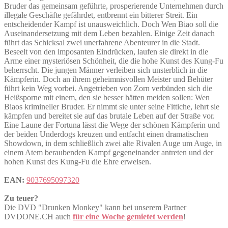
Bruder das gemeinsam geführte, prosperierende Unternehmen durch
illegale Geschäfte gefährdet, entbrennt ein bitterer Streit. Ein
entscheidender Kampf ist unausweichlich. Doch Wen Biao soll die
Auseinandersetzung mit dem Leben bezahlen. Einige Zeit danach
führt das Schicksal zwei unerfahrene Abenteurer in die Stadt.
Beseelt von den imposanten Eindrücken, laufen sie direkt in die
Arme einer mysteriösen Schönheit, die die hohe Kunst des Kung-Fu
beherrscht. Die jungen Männer verleiben sich unsterblich in die
Kämpferin. Doch an ihrem geheimnisvollen Meister und Behüter
führt kein Weg vorbei. Angetrieben von Zorn verbünden sich die
Heißsporne mit einem, den sie besser hätten meiden sollen: Wen
Biaos krimineller Bruder. Er nimmt sie unter seine Fittiche, lehrt sie
kämpfen und bereitet sie auf das brutale Leben auf der Straße vor.
Eine Laune der Fortuna lässt die Wege der schönen Kämpferin und
der beiden Underdogs kreuzen und entfacht einen dramatischen
Showdown, in dem schließlich zwei alte Rivalen Auge um Auge, in
einem Atem beraubenden Kampf gegeneinander antreten und der
hohen Kunst des Kung-Fu die Ehre erweisen.
EAN:
9037695097320
Zu teuer?
Die DVD "Drunken Monkey" kann bei unserem Partner
DVDONE.CH auch
für eine Woche gemietet werden
!