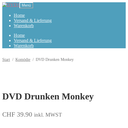
Zur
Zum
Menü
Navigation
Inhalt
springen
springen
Home
Versand & Lieferung
Warenkorb
Home
Versand & Lieferung
Warenkorb
Start
/
Komödie
/
DVD Drunken Monkey
DVD Drunken Monkey
CHF
39.90
inkl. MWST