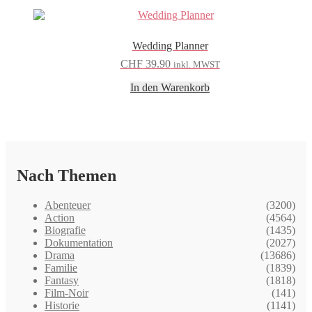
Wedding Planner
CHF
39.90
inkl. MWST
In den Warenkorb
Nach Themen
Abenteuer
(3200)
Action
(4564)
Biografie
(1435)
Dokumentation
(2027)
Drama
(13686)
Familie
(1839)
Fantasy
(1818)
Film-Noir
(141)
Historie
(1141)