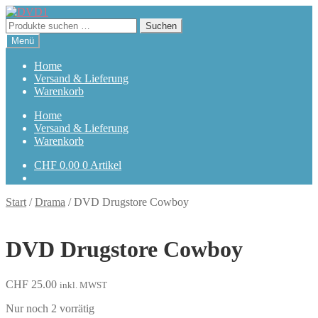
Zur
Zum
Navigation
Inhalt
Suchen
Suchen
springen
springen
nach:
Menü
Home
Versand & Lieferung
Warenkorb
Home
Versand & Lieferung
Warenkorb
CHF
0.00
0 Artikel
Start
/
Drama
/
DVD Drugstore Cowboy
DVD Drugstore Cowboy
CHF
25.00
inkl. MWST
Nur noch 2 vorrätig