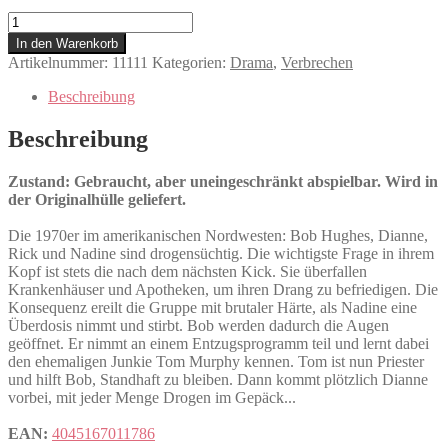
Drugstore
Cowboy
In den Warenkorb
Menge
Artikelnummer:
11111
Kategorien:
Drama
,
Verbrechen
Beschreibung
Beschreibung
Zustand: Gebraucht, aber uneingeschränkt abspielbar. Wird in
der Originalhülle geliefert.
Die 1970er im amerikanischen Nordwesten: Bob Hughes, Dianne,
Rick und Nadine sind drogensüchtig. Die wichtigste Frage in ihrem
Kopf ist stets die nach dem nächsten Kick. Sie überfallen
Krankenhäuser und Apotheken, um ihren Drang zu befriedigen. Die
Konsequenz ereilt die Gruppe mit brutaler Härte, als Nadine eine
Überdosis nimmt und stirbt. Bob werden dadurch die Augen
geöffnet. Er nimmt an einem Entzugsprogramm teil und lernt dabei
den ehemaligen Junkie Tom Murphy kennen. Tom ist nun Priester
und hilft Bob, Standhaft zu bleiben. Dann kommt plötzlich Dianne
vorbei, mit jeder Menge Drogen im Gepäck...
EAN:
4045167011786