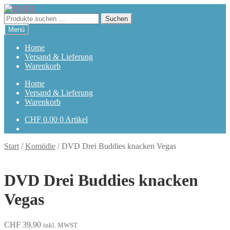
Zur
Zum
Navigation
Inhalt
Suchen
Suchen
springen
springen
nach:
Menü
Home
Versand & Lieferung
Warenkorb
Home
Versand & Lieferung
Warenkorb
CHF
0.00
0 Artikel
Start
/
Komödie
/
DVD Drei Buddies knacken Vegas
DVD Drei Buddies knacken
Vegas
CHF
39.90
inkl. MWST