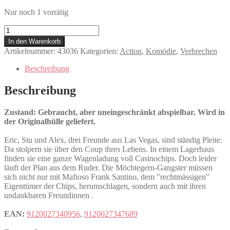
Nur noch 1 vorrätig
Drei
Buddies
In den Warenkorb
knacken
Artikelnummer:
43036
Kategorien:
Action
,
Komödie
,
Verbrechen
Vegas
Menge
Beschreibung
Beschreibung
Zustand: Gebraucht, aber uneingeschränkt abspielbar. Wird in
der Originalhülle geliefert.
Eric, Stu und Alex, drei Freunde aus Las Vegas, sind ständig Pleite.
Da stolpern sie über den Coup ihres Lebens. In einem Lagerhaus
finden sie eine ganze Wagenladung voll Casinochips. Doch leider
läuft der Plan aus dem Ruder. Die Möchtegern-Gangster müssen
sich nicht nur mit Mafioso Frank Santino, dem "rechtmässigen"
Eigentümer der Chips, herumschlagen, sondern auch mit ihren
undankbaren Freundinnen .
EAN:
9120027340956
,
9120027347689