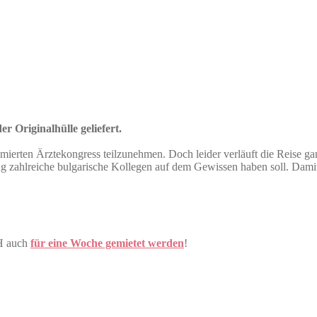
r Originalhülle geliefert.
erten Ärztekongress teilzunehmen. Doch leider verläuft die Reise ganz
 zahlreiche bulgarische Kollegen auf dem Gewissen haben soll. Damit
H auch
für eine Woche gemietet werden
!