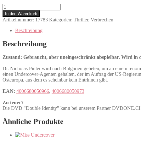
Double
Identity
In den Warenkorb
Menge
Artikelnummer:
17783
Kategorien:
Thriller
,
Verbrechen
Beschreibung
Beschreibung
Zustand: Gebraucht, aber uneingeschränkt abspielbar. Wird in de
Dr. Nicholas Pinter wird nach Bulgarien gebeten, um an einem renommi
einen Undercover-Agenten gehalten, der im Auftrag der US-Regierung
Osteuropa, aus dem es scheinbar kein Entrinnen gibt.
EAN:
4006680050966
,
4006680050973
Zu teuer?
Die DVD "Double Identity" kann bei unserem Partner DVDONE.C
Ähnliche Produkte