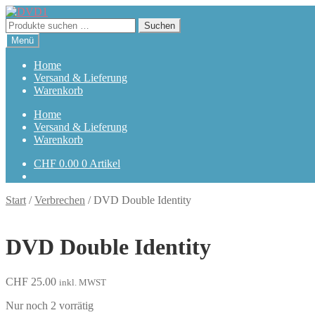
Zur
Zum
Navigation
Inhalt
Suchen
Suchen
springen
springen
nach:
Menü
Home
Versand & Lieferung
Warenkorb
Home
Versand & Lieferung
Warenkorb
CHF
0.00
0 Artikel
Start
/
Verbrechen
/
DVD Double Identity
DVD Double Identity
CHF
25.00
inkl. MWST
Nur noch 2 vorrätig