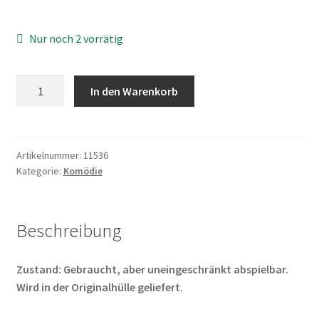
Nur noch 2 vorrätig
Die
In den Warenkorb
unglaubliche
Reise
in
einem
Artikelnummer:
11536
Kategorie:
Komödie
verrückten
Flugzeug
Menge
Beschreibung
Zustand: Gebraucht, aber uneingeschränkt abspielbar.
Wird in der Originalhülle geliefert.