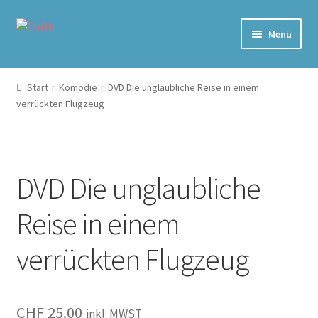
Zur
Zum
Menü
Navigation
Inhalt
springen
springen
Home
Start
Komödie
DVD Die unglaubliche Reise in einem
verrückten Flugzeug
Versand & Lieferung
Warenkorb
DVD Die unglaubliche
Reise in einem
verrückten Flugzeug
CHF
25.00
inkl. MWST