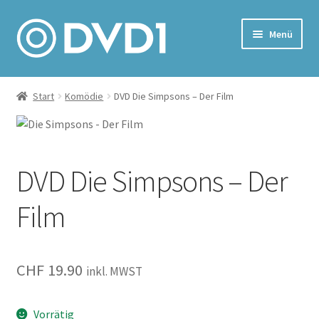
Zur
Zum
Menü
Navigation
Inhalt
springen
springen
Home
Start
Komödie
DVD Die Simpsons – Der Film
Versand & Lieferung
Warenkorb
DVD Die Simpsons – Der
Film
CHF
19.90
inkl. MWST
Vorrätig