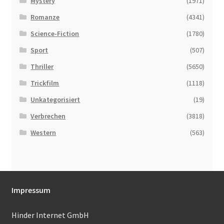
Mystery
(1971)
Romanze
(4341)
Science-Fiction
(1780)
Sport
(507)
Thriller
(5650)
Trickfilm
(1118)
Unkategorisiert
(19)
Verbrechen
(3818)
Western
(563)
Impressum
Hinder Internet GmbH