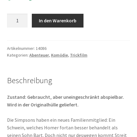
Die
In den Warenkorb
Simpsons
-
Der
Film
Artikelnummer:
14086
Kategorien:
Abenteuer
,
Komödie
,
Trickfilm
Menge
Beschreibung
Zustand: Gebraucht, aber uneingeschränkt abspielbar.
Wird in der Originalhülle geliefert.
Die Simpsons haben ein neues Familienmitglied: Ein
Schwein, welches Homer fortan besser behandelt als
seinen Sohn Bart. Doch nicht nur deswegen kommt Streit