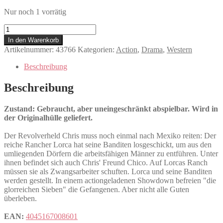
Nur noch 1 vorrätig
Die
Rückkehr
In den Warenkorb
der
Artikelnummer:
43766
Kategorien:
Action
,
Drama
,
Western
glorreichen
Sieben
Beschreibung
Menge
Beschreibung
Zustand: Gebraucht, aber uneingeschränkt abspielbar. Wird in
der Originalhülle geliefert.
Der Revolverheld Chris muss noch einmal nach Mexiko reiten: Der
reiche Rancher Lorca hat seine Banditen losgeschickt, um aus den
umliegenden Dörfern die arbeitsfähigen Männer zu entführen. Unter
ihnen befindet sich auch Chris' Freund Chico. Auf Lorcas Ranch
müssen sie als Zwangsarbeiter schuften. Lorca und seine Banditen
werden gestellt. In einem actiongeladenen Showdown befreien "die
glorreichen Sieben" die Gefangenen. Aber nicht alle Guten
überleben.
EAN:
4045167008601