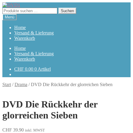
Zur
Zum
Navigation
Inhalt
Suchen
Suchen
springen
springen
nach:
Menü
Home
Versand & Lieferung
Warenkorb
Home
Versand & Lieferung
Warenkorb
CHF
0.00
0 Artikel
Start
/
Drama
/
DVD Die Rückkehr der glorreichen Sieben
DVD Die Rückkehr der
glorreichen Sieben
CHF
39.90
inkl. MWST