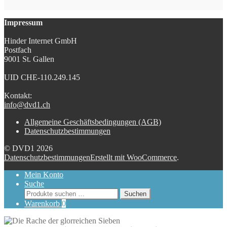
Impressum
Hinder Internet GmbH
Postfach
9001 St. Gallen
UID CHE-110.249.145
Kontakt:
info@dvd1.ch
Allgemeine Geschäftsbedingungen (AGB)
Datenschutzbestimmungen
© DVD1 2026
Datenschutzbestimmungen
Erstellt mit WooCommerce
.
Mein Konto
Suche
Suchen
Suchen
nach:
Warenkorb
0