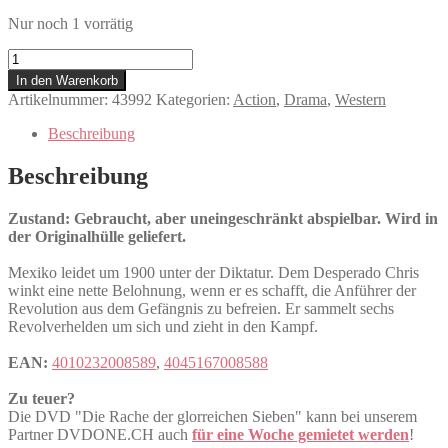
Nur noch 1 vorrätig
Die
Rache
In den Warenkorb
der
Artikelnummer:
43992
Kategorien:
Action
,
Drama
,
Western
glorreichen
Sieben
Beschreibung
Menge
Beschreibung
Zustand: Gebraucht, aber uneingeschränkt abspielbar. Wird in
der Originalhülle geliefert.
Mexiko leidet um 1900 unter der Diktatur. Dem Desperado Chris
winkt eine nette Belohnung, wenn er es schafft, die Anführer der
Revolution aus dem Gefängnis zu befreien. Er sammelt sechs
Revolverhelden um sich und zieht in den Kampf.
EAN:
4010232008589
,
4045167008588
Zu teuer?
Die DVD "Die Rache der glorreichen Sieben" kann bei unserem
Partner DVDONE.CH auch
für eine Woche gemietet werden
!