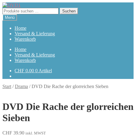
Zur
Zum
Navigation
Inhalt
Suchen
Suchen
springen
springen
nach:
Menü
Home
Versand & Lieferung
Warenkorb
Home
Versand & Lieferung
Warenkorb
CHF
0.00
0 Artikel
Start
/
Drama
/
DVD Die Rache der glorreichen Sieben
DVD Die Rache der glorreichen
Sieben
CHF
39.90
inkl. MWST