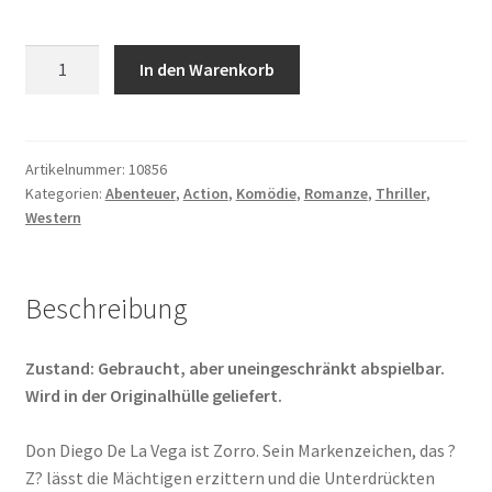
Die
In den Warenkorb
Maske
des
Zorro
Menge
Artikelnummer:
10856
Kategorien:
Abenteuer
,
Action
,
Komödie
,
Romanze
,
Thriller
,
Western
Beschreibung
Zustand: Gebraucht, aber uneingeschränkt abspielbar.
Wird in der Originalhülle geliefert.
Don Diego De La Vega ist Zorro. Sein Markenzeichen, das ?
Z? lässt die Mächtigen erzittern und die Unterdrückten