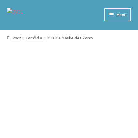
Zur
Zum
Menü
Navigation
Inhalt
springen
springen
Home
Start
Komödie
DVD Die Maske des Zorro
Versand & Lieferung
Warenkorb