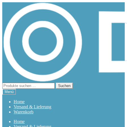
Zur
Zum
Navigation
Inhalt
springen
springen
Suchen
Suchen
nach:
Menü
Home
Versand & Lieferung
Warenkorb
Home
Versand & Lieferung