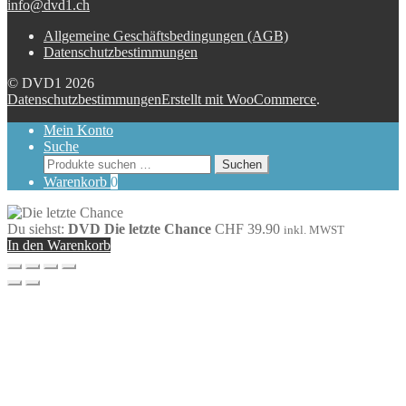
info@dvd1.ch
Allgemeine Geschäftsbedingungen (AGB)
Datenschutzbestimmungen
© DVD1 2026
Datenschutzbestimmungen
Erstellt mit WooCommerce
.
Mein Konto
Suche
Suchen
Suchen
nach:
Warenkorb
0
Du siehst:
DVD Die letzte Chance
CHF
39.90
inkl. MWST
In den Warenkorb