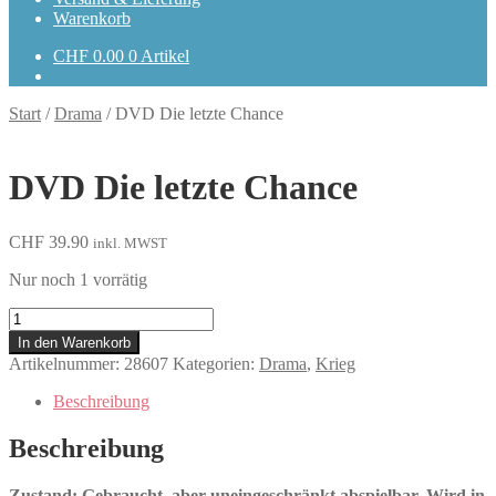
Warenkorb
CHF
0.00
0 Artikel
Start
/
Drama
/
DVD Die letzte Chance
DVD Die letzte Chance
CHF
39.90
inkl. MWST
Nur noch 1 vorrätig
Die
letzte
In den Warenkorb
Chance
Artikelnummer:
28607
Kategorien:
Drama
,
Krieg
Menge
Beschreibung
Beschreibung
Zustand: Gebraucht, aber uneingeschränkt abspielbar. Wird in