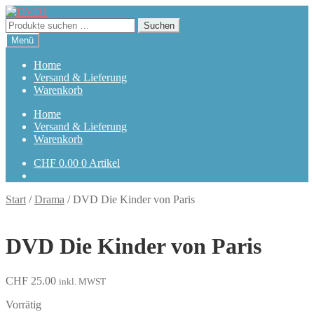
Zur
Zum
Navigation
Inhalt
Suchen
Suchen
springen
springen
nach:
Menü
Home
Versand & Lieferung
Warenkorb
Home
Versand & Lieferung
Warenkorb
CHF
0.00
0 Artikel
Start
/
Drama
/
DVD Die Kinder von Paris
DVD Die Kinder von Paris
CHF
25.00
inkl. MWST
Vorrätig