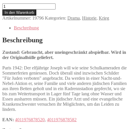
Die
Kinder
In den Warenkorb
von
Artikelnummer:
19796
Kategorien:
Drama
,
Historie
,
Krieg
Paris
Menge
Beschreibung
Beschreibung
Zustand: Gebraucht, aber uneingeschränkt abspielbar. Wird in
der Originalhülle geliefert.
Paris 1942: Der elfjährige Joseph will wie seine Schulkameraden die
Sommerferien geniessen. Doch überall sind inzwischen Schilder
"Für Juden verboten" angebracht. Da werden in einer Nacht-und-
Nebel-Aktion er, seine Familie und viele anderen jüdischen Familien
aus ihren Betten geholt und in ein Radrennstadion gepfercht, wo sie
bis zum Weitertransport in Lager fünf Tage lang ohne Wasser und
Essen ausharren müssen. Ein jüdischer Arzt und eine evangelische
Krankenschwester versuchen ihr Möglichstes, um das Leiden zu
lindern.
EAN:
4011976878520
,
4011976878582