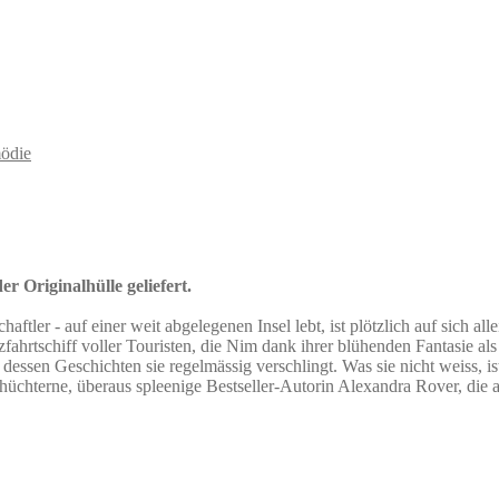
ödie
r Originalhülle geliefert.
ler - auf einer weit abgelegenen Insel lebt, ist plötzlich auf sich allei
hrtschiff voller Touristen, die Nim dank ihrer blühenden Fantasie als Pi
essen Geschichten sie regelmässig verschlingt. Was sie nicht weiss, is
üchterne, überaus spleenige Bestseller-Autorin Alexandra Rover, die 