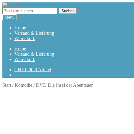
Zur
Zum
Navigation
Inhalt
Suchen
Suchen
springen
springen
nach:
Menü
Home
Versand & Lieferung
Warenkorb
Home
Versand & Lieferung
Warenkorb
CHF
0.00
0 Artikel
Start
/
Komödie
/
DVD Die Insel der Abenteuer