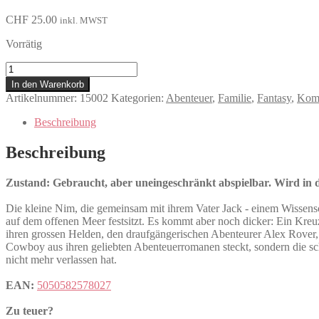
CHF
25.00
inkl. MWST
Vorrätig
Die
Insel
In den Warenkorb
der
Artikelnummer:
15002
Kategorien:
Abenteuer
,
Familie
,
Fantasy
,
Kom
Abenteuer
Menge
Beschreibung
Beschreibung
Zustand: Gebraucht, aber uneingeschränkt abspielbar. Wird in de
Die kleine Nim, die gemeinsam mit ihrem Vater Jack - einem Wissenschaft
auf dem offenen Meer festsitzt. Es kommt aber noch dicker: Ein Kreuzfa
ihren grossen Helden, den draufgängerischen Abenteurer Alex Rover, d
Cowboy aus ihren geliebten Abenteuerromanen steckt, sondern die sch
nicht mehr verlassen hat.
EAN:
5050582578027
Zu teuer?