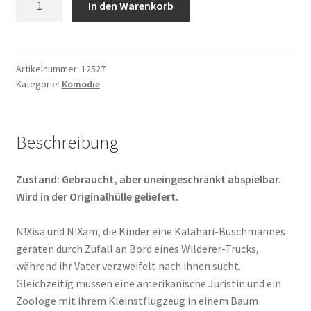
In den Warenkorb
Götter
müssen
verrückt
sein
Artikelnummer:
12527
Kategorie:
Komödie
II
Menge
Beschreibung
Zustand: Gebraucht, aber uneingeschränkt abspielbar.
Wird in der Originalhülle geliefert.
N!Xisa und N!Xam, die Kinder eine Kalahari-Buschmannes
geraten durch Zufall an Bord eines Wilderer-Trucks,
während ihr Vater verzweifelt nach ihnen sucht.
Gleichzeitig müssen eine amerikanische Juristin und ein
Zoologe mit ihrem Kleinstflugzeug in einem Baum