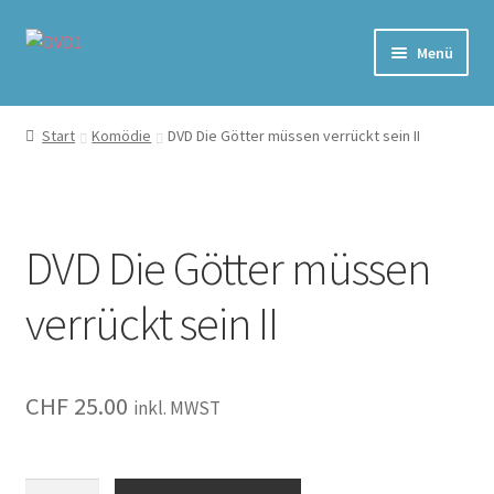
Zur
Zum
Menü
Navigation
Inhalt
springen
springen
Home
Start
Komödie
DVD Die Götter müssen verrückt sein II
Versand & Lieferung
Warenkorb
DVD Die Götter müssen
verrückt sein II
CHF
25.00
inkl. MWST
Die